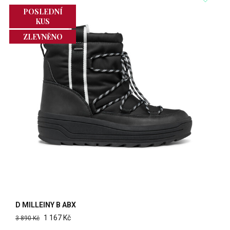
POSLEDNÍ
KUS
ZLEVNĚNO
D MILLEINY B ABX
1 167 Kč
3 890 Kč