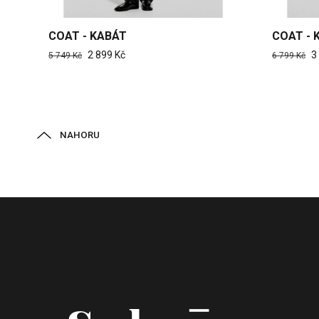
COAT - KABÁT
COAT - 
2 899 Kč
3
5 749 Kč
6 799 Kč
NAHORU