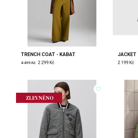
TRENCH COAT - KABAT
JACKET 
2 299 Kč
2 199 Kč
4 499 Kč
ZLEVNĚNO