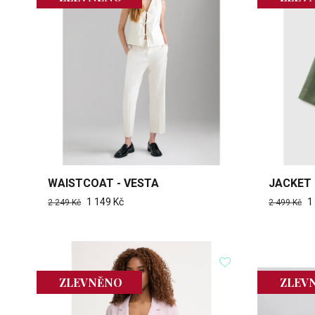
WAISTCOAT - VESTA
JACKET 
1 149 Kč
1
2 249 Kč
2 499 Kč
ZLEVNĚNO
ZLEV