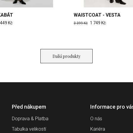
KABÁT
WAISTCOAT - VESTA
 449 Kč
1 749 Kč
3 399 Kč
Další produkty
Před nákupem
Informace pro vá
Doprava & Platba
O nás
Tabulka velikostí
Kariéra