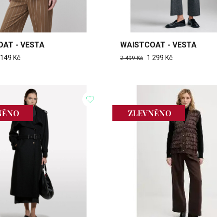
AT - VESTA
WAISTCOAT - VESTA
 149 Kč
1 299 Kč
2 499 Kč
NĚNO
ZLEVNĚNO