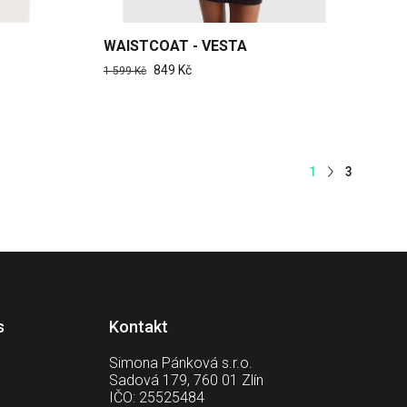
WAISTCOAT - VESTA
849 Kč
1 599 Kč
1
3
s
Kontakt
Simona Pánková s.r.o.
Sadová 179, 760 01 Zlín
IČO: 25525484