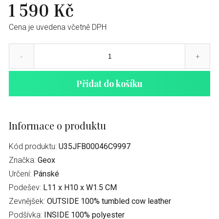
1 590 Kč
Cena je uvedena včetně DPH
-
+
Přidat do košíku
Informace o produktu
Kód produktu:
U35JFB00046C9997
Značka:
Geox
Určení:
Pánské
Podešev:
L11 x H10 x W1.5 CM
Zevnějšek:
OUTSIDE 100% tumbled cow leather
Podšívka:
INSIDE 100% polyester