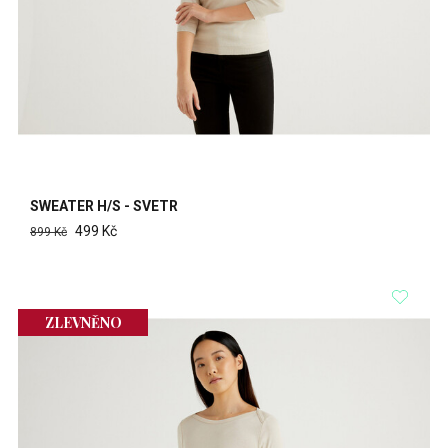
SWEATER H/S - SVETR
499 Kč
899 Kč
ZLEVNĚNO