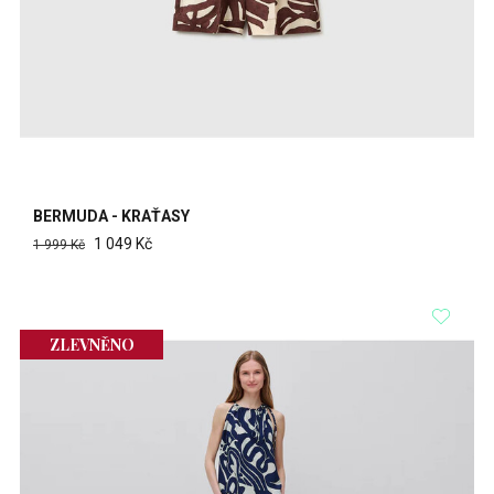
BERMUDA - KRAŤASY
1 049 Kč
1 999 Kč
ZLEVNĚNO