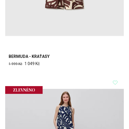
BERMUDA - KRAŤASY
1 049 Kč
1 999 Kč
ZLEVNĚNO